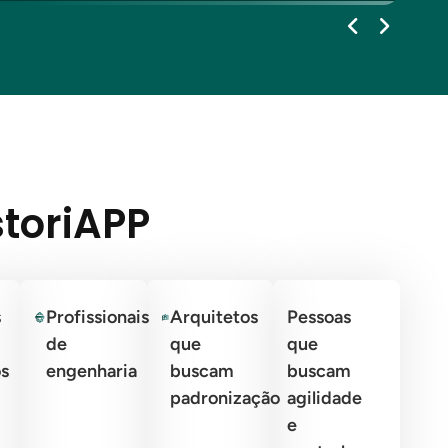
storiAPP
s
Profissionais
Arquitetos
Pessoas
de
que
que
os
engenharia
buscam
buscam
padronização
agilidade
e