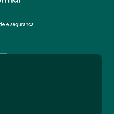
de e segurança.
Saib